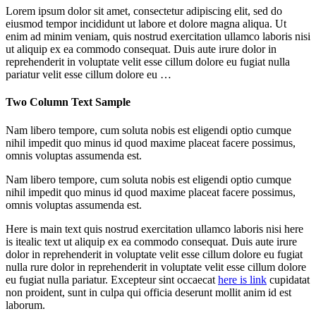
Lorem ipsum dolor sit amet, consectetur adipiscing elit, sed do
eiusmod tempor incididunt ut labore et dolore magna aliqua. Ut
enim ad minim veniam, quis nostrud exercitation ullamco laboris nisi
ut aliquip ex ea commodo consequat. Duis aute irure dolor in
reprehenderit in voluptate velit esse cillum dolore eu fugiat nulla
pariatur velit esse cillum dolore eu …
Two Column Text Sample
Nam libero tempore, cum soluta nobis est eligendi optio cumque
nihil impedit quo minus id quod maxime placeat facere possimus,
omnis voluptas assumenda est.
Nam libero tempore, cum soluta nobis est eligendi optio cumque
nihil impedit quo minus id quod maxime placeat facere possimus,
omnis voluptas assumenda est.
Here is main text quis nostrud exercitation ullamco laboris nisi here
is itealic text ut aliquip ex ea commodo consequat. Duis aute irure
dolor in reprehenderit in voluptate velit esse cillum dolore eu fugiat
nulla rure dolor in reprehenderit in voluptate velit esse cillum dolore
eu fugiat nulla pariatur. Excepteur sint occaecat
here is link
cupidatat
non proident, sunt in culpa qui officia deserunt mollit anim id est
laborum.