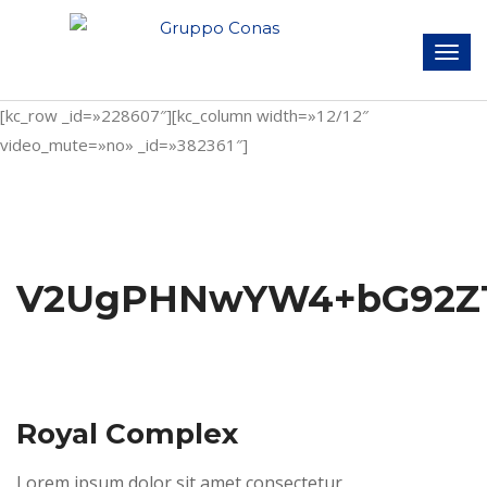
[kc_row _id=»228607″][kc_column width=»12/12″
video_mute=»no» _id=»382361″]
V2UgPHNwYW4+bG92ZTw
Royal Complex
Lorem ipsum dolor sit amet consectetur