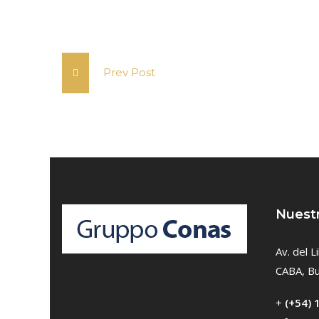
Prev Post
Nuestr
Av. del 
CABA, Bu
+
(+54) 