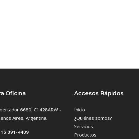
a Oficina
Accesos Rápidos
Libertador 6680, C1428ARW -
Inicio
enos Aires, Argentina.
¿Quiénes somos?
Servicios
116 091-4409
Productos